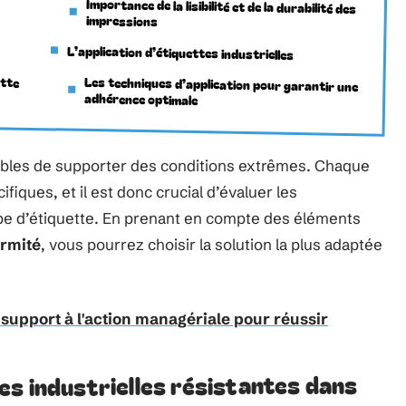
Importance de la lisibilité et de la durabilité des
impressions
n
L’application d’étiquettes industrielles
ette
Les techniques d’application pour garantir une
adhérence optimale
pables de supporter des conditions extrêmes. Chaque
fiques, et il est donc crucial d’évaluer les
e d’étiquette. En prenant en compte des éléments
rmité
, vous pourrez choisir la solution la plus adaptée
 support à l'action managériale pour réussir
s industrielles résistantes dans