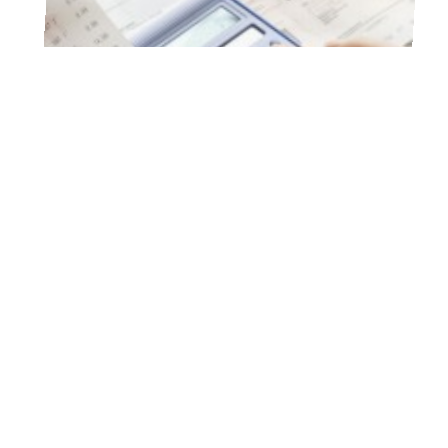
10 mars 2026
Auto-entrepreneurs, soignez vos factures !
10 mars 2026
Diagramme de GANTT : kesako ?