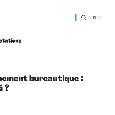
stations
pement bureautique :
é ?