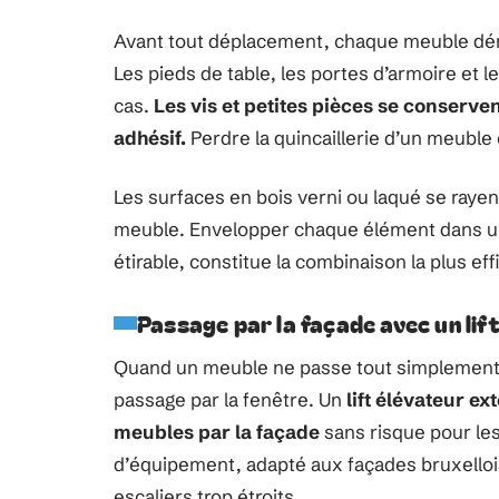
Avant tout déplacement, chaque meuble dém
Les pieds de table, les portes d’armoire et l
cas.
Les vis et petites pièces se conserv
adhésif.
Perdre la quincaillerie d’un meubl
Les surfaces en bois verni ou laqué se raye
meuble. Envelopper chaque élément dans une 
étirable, constitue la combinaison la plus eff
Passage par la façade avec un lif
Quand un meuble ne passe tout simplement pas
passage par la fenêtre. Un
lift élévateur e
meubles par la façade
sans risque pour les
d’équipement, adapté aux façades bruxello
escaliers trop étroits.