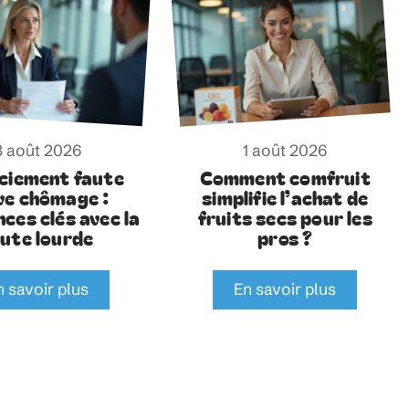
3 août 2026
1 août 2026
ciement faute
Comment comfruit
ve chômage :
simplifie l’achat de
nces clés avec la
fruits secs pour les
aute lourde
pros ?
n savoir plus
En savoir plus