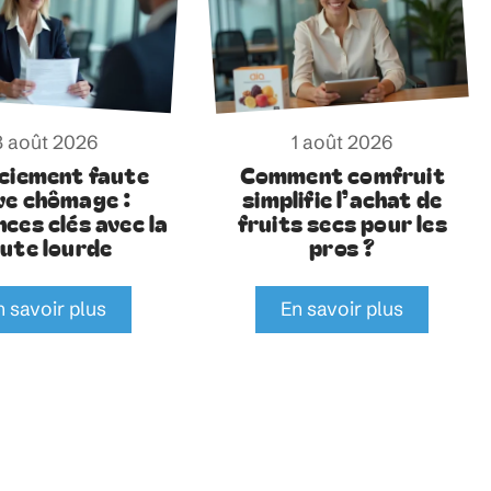
3 août 2026
1 août 2026
ciement faute
Comment comfruit
ve chômage :
simplifie l’achat de
nces clés avec la
fruits secs pour les
aute lourde
pros ?
n savoir plus
En savoir plus