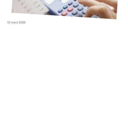
10 mars 2026
Auto-entrepreneurs, soignez vos factures !
10 mars 2026
Diagramme de GANTT : kesako ?