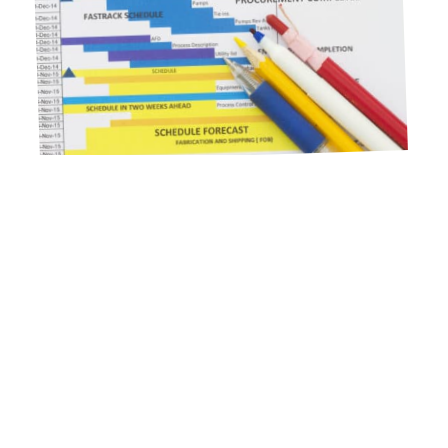
10 mars 2026
Diagramme de GANTT : kesako ?
Contact
Mentions Légales
Sitemap
© 2025 | backupyourbrain.fr