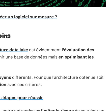
éer un logiciel sur mesure ?
oins
ture data lake
est évidemment
l’évaluation des
ournir une base de données mais
en optimisant les
moyens
différents. Pour que l’architecture obtenue soit
ion
avec ces critères.
s étapes pour réussir
e, votre entreprise va
limiter le risque
de se ruiner en